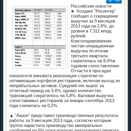
-А
+А
Российские новости
► Холдинг "Росинтер"
сообщил о сокращении
выручки за 9 месяцев
2013 года на 2,6%, до
уровня в 7,311 млрд
рублей.
Консолидированная
чистая операционная
выручка по итогам
третьего квартала
сократилась на 8,4%в
годовом сопоставлении.
Отчасти в просадке
показателя виновата реализация стратегии по
оптимизации портфеля ресторанов, включая выход их
неприбыльных активов. Средний чек вырос за
отчетный период на 3,4%, однако количество
транзакций сократилось на 5,8%. Валовая выручка
сопоставимых ресторанов за январь-сентябрь 2013
года снизилась на 0,2%.
▲ "Акрон" представил производственные результаты
работы за 9 месяцев 2013 года, согласно которым
группа нарастила производство минеральных
удобрений на 6% относительно аналогичного периода