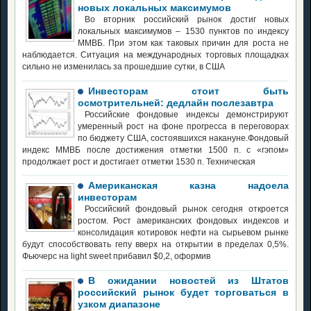
новых локальных максимумов
Во вторник российский рынок достиг новых
локальных максимумов – 1530 пунктов по индексу
ММВБ. При этом как таковых причин для роста не
наблюдается. Ситуация на международных торговых площадках
сильно не изменилась за прошедшие сутки, в США
Инвесторам стоит быть
осмотрительней: дедлайн послезавтра
Российские фондовые индексы демонстрируют
умеренный рост на фоне прогресса в переговорах
по бюджету США, состоявшихся накануне.Фондовый
индекс ММВБ после достижения отметки 1500 п. с «гэпом»
продолжает рост и достигает отметки 1530 п. Техническая
Американская казна надоела
инвесторам
Российский фондовый рынок сегодня откроется
ростом. Рост американских фондовых индексов и
консолидация котировок нефти на сырьевом рынке
будут способствовать гепу вверх на открытии в пределах 0,5%.
Фьючерс на light sweet прибавил $0,2, оформив
В ожидании новостей из Штатов
российский рынок будет торговаться в
узком диапазоне