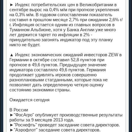
► Индекс потребительских цен в Великобритании в
сентябре вырос на 0,4% м/м при прогнозе укрепления
на 0,3% м/м. В годовом сопоставлении показатель
составил в прошлом месяце 2,7% при ожидании 2,6% г/
г. Инфляция остается одним из главных вопросов в
Туманном Альбионе, хотя у Банка Англии уже много
лет держится таргет по инфляции в 2% -
принудительно загонять индикатор под эту планку
никто не будет.
▲ Индекс экономических ожиданий инвесторов ZEW в
Германии в октябре составил 52,8 пунктов при
прогнозе в 49,6 пунктов. Предыдущее значение
индикатора составляло 49,6 пунктов. Германия
продолжает удивлять игроков совершенно
разноплановыми статданными, которые пока не
позволяют дать определенную четкую оценку
состоянию экономики страны.
Ожидается сегодня
В России
►"ФосАгро" опубликует производственные результаты
работы за 9 месяцев 2013 года.
►"Роснефть" проведет заседание совета директоров.
►"Аэрофлот" заседание совета директоров.