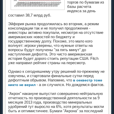
торгов по бумагам из
базы расчета
индекса за день
составил 38,7 млрд руб.
Эйфория рынка продолжилась во вторник, а режим
консолидации так и не получил продолжения -
инвесторы активно покупали, несмотря на отсутствие
американских новостей по бюджету и
государственному долгу. Похоже, это мало кого
волнует: игроки уверены, что нужные ответы на
вопросы будут получены "за пять минут" до
наступления дефолта. Это чисто американская
история будет дорого стоить репутации США: Fitch
уже направил рейтинг страны на пересмотр.
Однако к сегодняшнему утру решений по-прежнему не
озвучены, и стартовали финальные сутки перед
дефолтным обрывом. Напомню, что
в секвестр тоже
- а он случился. Но дождемся фактов.
никто не верил
"Акрон" накануне выпустил совершенно нейтральную
отчетность по производственной деятельности за 9
месяцев 2013 года, производство минеральных
удобрений тут выросло на 6%, хотя результаты могли
быть и оптимистичнее. Бумаги "Акрона" за последний