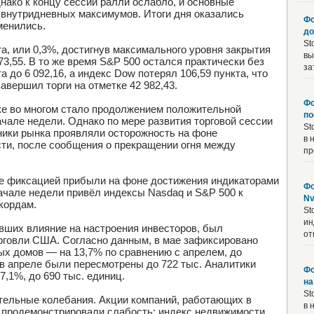
нако к концу сессии ралли ослабло, и основные
 внутридневных максимумов. Итоги дня оказались
Фо
менились.
до
St
а, или 0,3%, достигнув максимального уровня закрытия
вы
3,55. В то же время S&P 500 остался практически без
за
а до 6 092,16, а индекс Dow потерял 106,59 пункта, что
авершил торги на отметке 42 982,43.
Фо
ке во многом стало продолжением положительной
по
чале недели. Однако по мере развития торговой сессии
St
тники рынка проявляли осторожность на фоне
в 
сти, после сообщения о прекращении огня между
пр
же фиксацией прибыли на фоне достижения индикаторами
Фо
чале недели привёл индексы Nasdaq и S&P 500 к
Nv
кордам.
St
ин
вших влияние на настроения инвесторов, был
от
рговли США. Согласно данным, в мае зафиксировано
х домов — на 13,7% по сравнению с апрелем, до
 в апреле были пересмотрены до 722 тыс. Аналитики
Фо
,1%, до 690 тыс. единиц.
на
St
тельные колебания. Акции компаний, работающих в
в 
 продемонстрировали слабость: индекс недвижимости