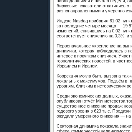
наблюдавшийся с начала недели, од
биржевые показатели откатились от
разнонаправленными и умеренно из
Индекс Nasdaq прибавил 61,02 пункт
за последние четыре месяца — 19 97
изменений, снизившись на 0,02 пункт
соответствует снижению на 0,3%, и з
Первоначальное укрепление на рын
динамики, которая наблюдалась в на
интерес к покупкам снизился. Учас
геополитических новостей, в частно
Израилем и Ираном.
Коррекция могла быть вызвана так
локальных максимумов. Подъём в на
уровням, близким к историческим ре
Среди экономических данных, оказа
опубликован отчёт Министерства то
существенное снижение продаж новы
годового уровня в 623 тыс. Продажи
ожидали умеренного снижения — на 7
Секторная динамика показала значи
сфере коммерческой недвижимости,