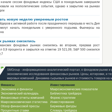
 в начале сессии фондовые индексы США в понедельник завершили
овали на геополитические события, однако к закрытию на рынках
рги
ать новую неделю умеренным ростом
ейдеров к активной работе после праздничного перерыва в честь Дня
могут начать понедельник с умеренного подъема. Фьючерсы на
 на
х рынках снизились
иканских фондовых рынках снизились во вторник, прервав рост
 0,9 процента и закрылся на отметке 19 521,09, S&P 500 снизился
0,7
SMGroup - информационно-аналитический портал, о фондовом рынке и 
экономические исследования финансовых рынков. Цены, котировки, и те
мировых компаний. Динамика сырьевых рынков и стоимость товаров на 
Финансы
Инвестирование
Экономика и финансы
Макроэкономические показатели
Экономический календарь
Библиотека трейдера
Финансовые отчеты компаний
Форекс стратегии
Макроэкономическая статистика
Инвестирование
Обзор финансовой прессы
Биржевые фигуры
Процентные ставки
Словарь трейдера