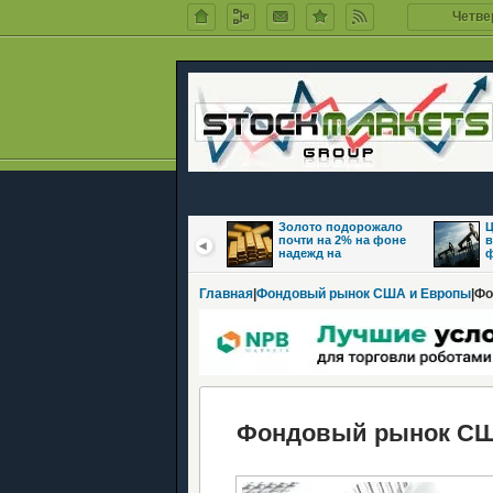
Четвер
Цены на нефть
Золото подорожало
Ц
восстановились
почти на 2% на фоне
в
после обвала на фоне
надежд на
ф
Главная
|
Фондовый рынок США и Европы
|Ф
Фондовый рынок США