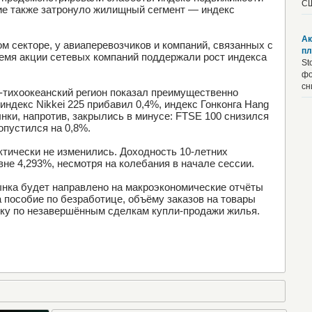
СШ
ие также затронуло жилищный сегмент — индекс
Ак
 секторе, у авиаперевозчиков и компаний, связанных с
пл
ремя акции сетевых компаний поддержали рост индекса
St
фо
сн
-тихоокеанский регион показал преимущественно
ндекс Nikkei 225 прибавил 0,4%, индекс Гонконга Hang
нки, напротив, закрылись в минусе: FTSE 100 снизился
опустился на 0,8%.
ктически не изменились. Доходность 10-летних
вне 4,293%, несмотря на колебания в начале сессии.
нка будет направлено на макроэкономические отчёты
 пособие по безработице, объёму заказов на товары
ику по незавершённым сделкам купли-продажи жилья.