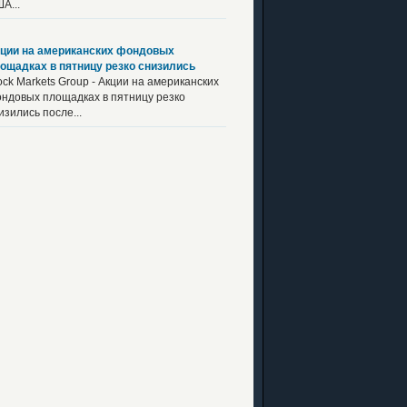
А...
ции на американских фондовых
ощадках в пятницу резко снизились
ock Markets Group - Акции на американских
ндовых площадках в пятницу резко
изились после...