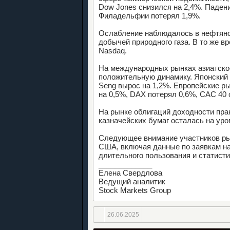
Dow Jones снизился на 2,4%. Паден
Филадельфии потерял 1,9%.
Ослабление наблюдалось в нефтяном
добычей природного газа. В то же в
Nasdaq.
На международных рынках азиатско
положительную динамику. Японский и
Seng вырос на 1,2%. Европейские ры
на 0,5%, DAX потерял 0,6%, CAC 40 
На рынке облигаций доходности пра
казначейских бумаг осталась на уро
Следующее внимание участников ры
США, включая данные по заявкам на
длительного пользования и статист
_____________
Елена Свердлова
Ведущий аналитик
Stock Markets Group
26.06.2025