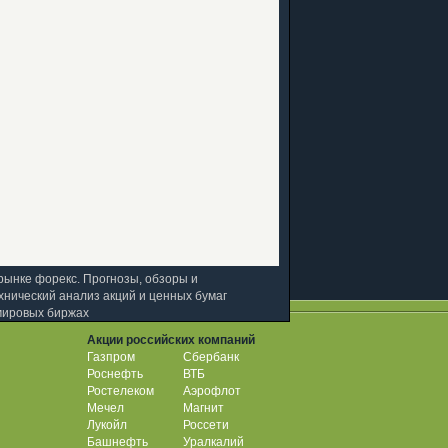
рынке форекс. Прогнозы, обзоры и
хнический анализ акций и ценных бумаг
мировых биржах
Акции российских компаний
Газпром
Сбербанк
Роснефть
ВТБ
Ростелеком
Аэрофлот
Мечел
Магнит
Лукойл
Россети
Башнефть
Уралкалий