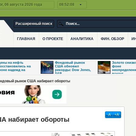
г, 06 августа 2026 года
08:52:08
Расширенный поиск
ГЛАВНАЯ
О ПРОЕКТЕ
АНАЛИТИКА
ФИН. ОБЗОР
И
ены на нефть
Фондовый рынок
Золото снизи
осстановились на
США обновил
фоне
оне надежд на
рекорды: Dow Jones,
неопределенн
S&P
вокруг
ондовый рынок США набирает обороты
-А
+А
 набирает обороты