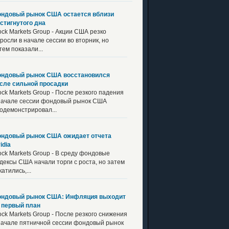
ндовый рынок США остается вблизи
стигнутого дна
ock Markets Group - Акции США резко
росли в начале сессии во вторник, но
тем показали...
ндовый рынок США восстановился
сле сильной просадки
ock Markets Group - После резкого падения
начале сессии фондовый рынок США
одемонстрировал...
ндовый рынок США ожидает отчета
idia
ock Markets Group - В среду фондовые
дексы США начали торги с роста, но затем
катились,...
ндовый рынок США: Инфляция выходит
 первый план
ock Markets Group - После резкого снижения
начале пятничной сессии фондовый рынок