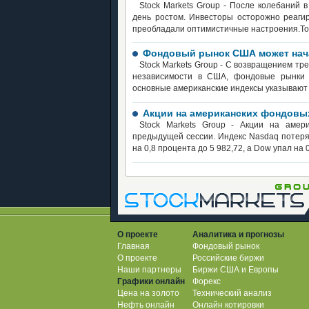
Stock Markets Group - После колебаний
день ростом. Инвесторы осторожно реагир
преобладали оптимистичные настроения.То
Фондовый рынок США может нач
Stock Markets Group - С возвращением тр
независимости в США, фондовые рынки 
основные американские индексы указывают
Акции на американских фондовы
Stock Mаrkets Group - Акции на амер
предыдущей сессии. Индекс Nasdaq потерял
на 0,8 процента до 5 982,72, а Dow упал на 
О проекте
Аналитика и прогнозы
Главная
Фондовый рынок
О проекте
Российские биржи
Наши партнеры
Биржи США и Европы
Графики онлайн
Форекс
Цена на золото
Технический анализ
Нефть онлайн
Онлайн котировки