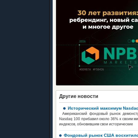
Другие новости
Исторический максимум Nasdaq
Американский фондовый рынок демонстр
Nasdaq 100 прибавил около 36% к своим м
индексов, обновившим свои исторические
Фондовый рынок США восхитилс