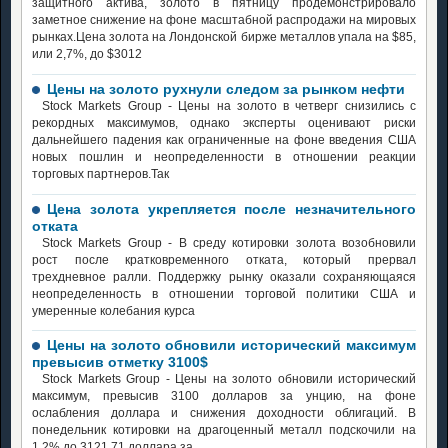
защитного актива, золото в пятницу продемонстрировало
заметное снижение на фоне масштабной распродажи на мировых
рынках.Цена золота на Лондонской бирже металлов упала на $85,
или 2,7%, до $3012
Цены на золото рухнули следом за рынком нефти
Stock Markets Group - Цены на золото в четверг снизились с
рекордных максимумов, однако эксперты оценивают риски
дальнейшего падения как ограниченные на фоне введения США
новых пошлин и неопределенности в отношении реакции
торговых партнеров.Так
Цена золота укрепляется после незначительного
отката
Stock Markets Group - В среду котировки золота возобновили
рост после кратковременного отката, который прервал
трехдневное ралли. Поддержку рынку оказали сохраняющаяся
неопределенность в отношении торговой политики США и
умеренные колебания курса
Цены на золото обновили исторический максимум
превысив отметку 3100$
Stock Markets Group - Цены на золото обновили исторический
максимум, превысив 3100 долларов за унцию, на фоне
ослабления доллара и снижения доходности облигаций. В
понедельник котировки на драгоценный металл подскочили на
1,2% до 3121,71 доллара за