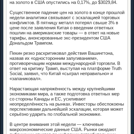
на золото в США опустились на 0,17%, до $3029,84.
Существенное падение цен на золото в конце прошлой
недели аналитики связывают с эскалацией торговых
конфликтов. В пятницу металл потерял свыше 3% в
цене после заявления Китая о введении ответных
пошлин на американские товары — в ответ на новые
тарифы, анонсированные экс-президентом США
Дональдом Трампом.
Пекин резко раскритиковал действия Вашингтона,
назвав их «односторонним запугиванием»,
противоречащим нормам международной торговли. В
ответ на критику Трамп, выступая на платформе Truth
Social, заявил, что Китай «сыграл неправильно» и
«запаниковал».
Нарастающая напряжённость между крупнейшими
экономиками мира, а также подготовка ответных мер
со стороны Канады и ЕС, усиливают
неопределённость на рынках. Инвесторы обеспокоены
перспективами дальнейшей эскалации, которая может
серьёзно ударить по глобальной экономике.
В центре внимания этой недели — ключевые
макроэкономические данные США. Рынки ожидают