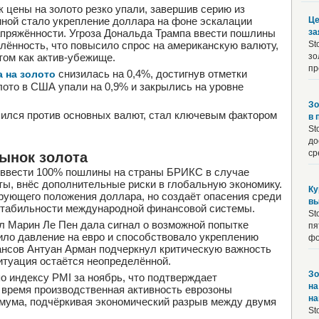
к цены на золото резко упали, завершив серию из
иной стало укрепление доллара на фоне эскалации
Це
апряжённости. Угроза Дональда Трампа ввести пошлины
за
ённость, что повысило спрос на американскую валюту,
St
ом как актив-убежище.
зо
пр
снизилась на 0,4%, достигнув отметки
а на золото
лото в США упали на 0,9% и закрылись на уровне
Зо
епился против основных валют, стал ключевым фактором
в 
St
до
ср
ынок золота
и ввести 100% пошлины на страны БРИКС в случае
ты, внёс дополнительные риски в глобальную экономику.
Ку
рующего положения доллара, но создаёт опасения среди
вы
стабильности международной финансовой системы.
St
л Марин Ле Пен дала сигнал о возможной попытке
пя
ило давление на евро и способствовало укреплению
фо
ансов Антуан Арман подчеркнул критическую важность
итуация остаётся неопределённой.
Зо
о индексу PMI за ноябрь, что подтверждает
на
е время производственная активность еврозоны
на
имума, подчёркивая экономический разрыв между двумя
St