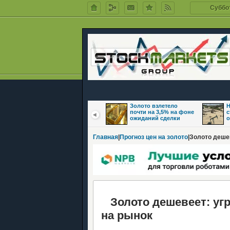
Суббот
Цены на нефть
Золото взлетело
Н
восстановились на
почти на 3,5% на фоне
с
фоне надежд на
ожиданий сделки
о
Главная
|
Прогноз цен на золото
|Золото деше
Золото дешевеет: угр
на рынок