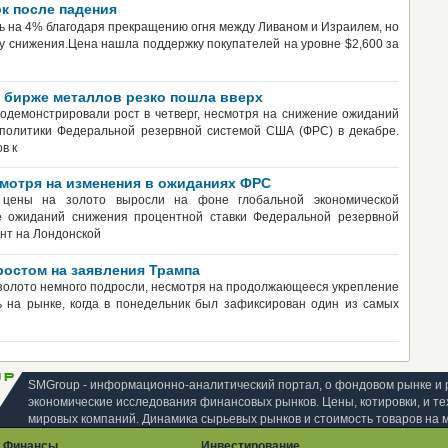
к после падения
ь на 4% благодаря прекращению огня между Ливаном и Израилем, но
у снижения.Цена нашла поддержку покупателей на уровне $2,600 за
 бирже металлов резко пошла вверх
родемонстрировали рост в четверг, несмотря на снижение ожиданий
 политики Федеральной резервной системой США (ФРС) в декабре.
в к
смотря на изменения в ожиданиях ФРС
ены на золото выросли на фоне глобальной экономической
е ожиданий снижения процентной ставки Федеральной резервной
ент на Лондонской
ростом на заявления Трампа
а золото немного подросли, несмотря на продолжающееся укрепление
 на рынке, когда в понедельник был зафиксирован один из самых
SMGroup - информационно-аналитический портал, о фондовом рынке и 
экономические исследования финансовых рынков. Цены, котировки, и те
мировых компаний. Динамика сырьевых рынков и стоимость товаров на 
Финансы
Инвестирование