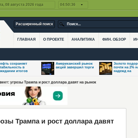
а, 08 августа 2026 года
04:50:36
Расширенный поиск
ГЛАВНАЯ
О ПРОЕКТЕ
АНАЛИТИКА
ФИН. ОБЗОР
И
ефть сохраняет
Американский рынок
Золото подо
табильность в
акций завершил торги
почти на 2% 
жидании итогов
надежд на
веет: угрозы Трампа и рост доллара давят на рынок
озы Трампа и рост доллара давят