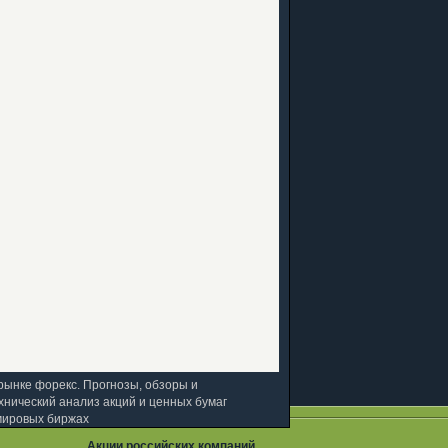
рынке форекс. Прогнозы, обзоры и
хнический анализ акций и ценных бумаг
мировых биржах
Акции российских компаний