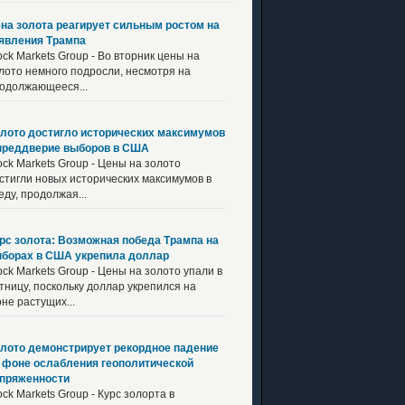
на золота реагирует сильным ростом на
явления Трампа
ock Markets Group - Во вторник цены на
лото немного подросли, несмотря на
одолжающееся...
лото достигло исторических максимумов
преддверие выборов в США
ock Markets Group - Цены на золото
стигли новых исторических максимумов в
еду, продолжая...
рс золота: Возможная победа Трампа на
борах в США укрепила доллар
ock Markets Group - Цены на золото упали в
тницу, поскольку доллар укрепился на
не растущих...
лото демонстрирует рекордное падение
 фоне ослабления геополитической
пряженности
ock Markets Group - Курс золорта в