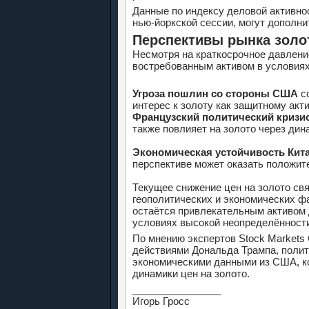
Данные по индексу деловой активно
нью-йоркской сессии, могут дополни
Перспективы рынка золо
Несмотря на краткосрочное давлени
востребованным активом в условиях
Угроза пошлин со стороны США
с
интерес к золоту как защитному акти
Французский политический кризи
также повлияет на золото через дин
Экономическая устойчивость Кит
перспективе может оказать положит
Текущее снижение цен на золото св
геополитических и экономических ф
остаётся привлекательным активом 
условиях высокой неопределённост
По мнению экспертов Stock Markets
действиями Дональда Трампа, поли
экономическими данными из США, к
динамики цен на золото.
________________
Игорь Гросс