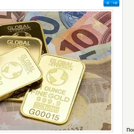
-А
+А
По