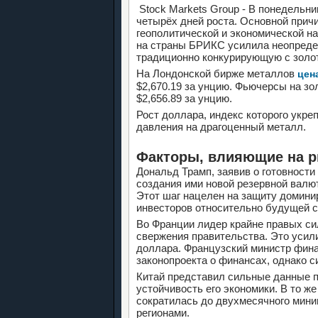
Stock Markets Group - В понедельни
четырёх дней роста. Основной прич
геополитической и экономической н
на страны БРИКС усилила неопредел
традиционно конкурирующую с золот
На Лондонской бирже металлов
цен
$2,670.19 за унцию. Фьючерсы на зо
$2,656.89 за унцию.
Рост доллара, индекс которого укр
давления на драгоценный металл.
Факторы, влияющие на р
Дональд Трамп, заявив о готовност
создания ими новой резервной валю
Этот шаг нацелен на защиту домини
инвесторов относительно будущей 
Во Франции лидер крайне правых си
свержения правительства. Это усил
доллара. Французский министр фин
законопроекта о финансах, однако с
Китай представил сильные данные п
устойчивость его экономики. В то ж
сократилась до двухмесячного мин
регионами.