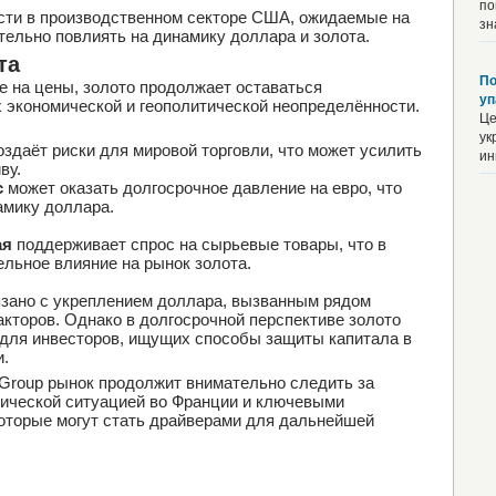
по
сти в производственном секторе США, ожидаемые на
зн
тельно повлиять на динамику доллара и золота.
та
По
е на цены, золото продолжает оставаться
уп
 экономической и геополитической неопределённости.
Це
ук
оздаёт риски для мировой торговли, что может усилить
ин
ву.
с
может оказать долгосрочное давление на евро, что
амику доллара.
ая
поддерживает спрос на сырьевые товары, что в
ельное влияние на рынок золота.
язано с укреплением доллара, вызванным рядом
акторов. Однако в долгосрочной перспективе золото
для инвесторов, ищущих способы защиты капитала в
и.
 Group рынок продолжит внимательно следить за
тической ситуацией во Франции и ключевыми
оторые могут стать драйверами для дальнейшей