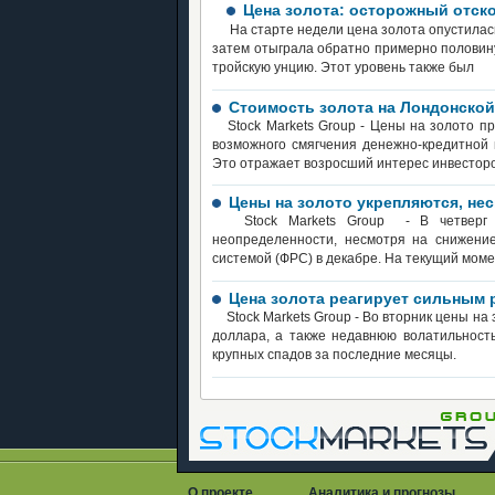
Цена золота: осторожный отско
На старте недели цена золота опустилас
затем отыграла обратно примерно половин
тройскую унцию. Этот уровень также был
Стоимость золота на Лондонской
Stock Markets Group - Цены на золото п
возможного смягчения денежно-кредитной
Это отражает возросший интерес инвесторо
Цены на золото укрепляются, не
Stock Markets Group - В четверг ц
неопределенности, несмотря на снижени
системой (ФРС) в декабре. На текущий мом
Цена золота реагирует сильным 
Stock Markets Group - Во вторник цены н
доллара, а также недавнюю волатильность
крупных спадов за последние месяцы.
О проекте
Аналитика и прогнозы