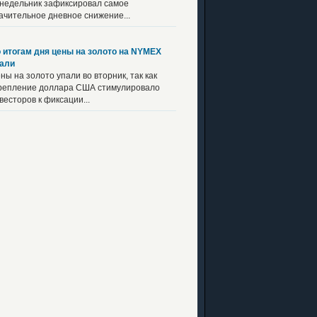
недельник зафиксировал самое
ачительное дневное снижение...
 итогам дня цены на золото на NYMEX
али
ны на золото упали во вторник, так как
репление доллара США стимулировало
весторов к фиксации...