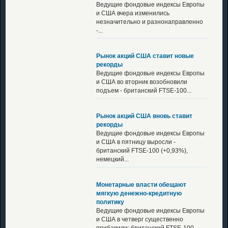
Ведущие фондовые индексы Европы
и США вчера изменились
незначительно и разнонаправленно
-...
Рынок акций США ставит новые
рекорды
Ведущие фондовые индексы Европы
и США во вторник возобновили
подъем - британский FTSE-100...
Рынок акций США вновь ставит
рекорды
Ведущие фондовые индексы Европы
и США в пятницу выросли -
британский FTSE-100 (+0,93%),
немецкий...
Монетарные власти обещают
мягкую денежно-кредитную
политику
Ведущие фондовые индексы Европы
и США в четверг существенно
прибавили: британский FTSE-100...