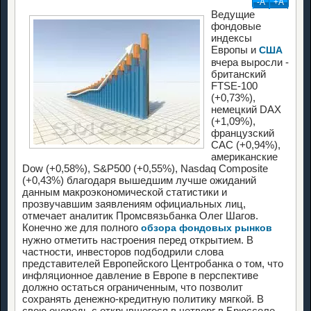
-А
+А
Ведущие
фондовые
индексы
Европы и
США
вчера выросли -
британский
FTSE-100
(+0,73%),
немецкий DAX
(+1,09%),
французский
CAC (+0,94%),
американские
Dow (+0,58%), S&P500 (+0,55%), Nasdaq Сomposite
(+0,43%) благодаря вышедшим лучше ожиданий
данным макроэкономической статистики и
прозвучавшим заявлениям официальных лиц,
отмечает аналитик Промсвязьбанка Олег Шагов.
Конечно же для полного
обзора фондовых рынков
нужно отметить настроения перед открытием. В
частности, инвесторов подбодрили слова
представителей Европейского Центробанка о том, что
инфляционное давление в Европе в перспективе
должно остаться ограниченным, что позволит
сохранять денежно-кредитную политику мягкой. В
свою очередь с открывшегося в четверг в Брюсселе