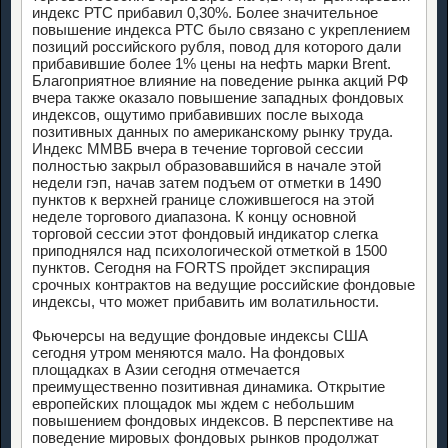
индекс РТС прибавил 0,30%. Более значительное
повышение индекса РТС было связано с укреплением
позиций российского рубля, повод для которого дали
прибавившие более 1% цены на нефть марки Brent.
Благоприятное влияние на поведение рынка акций РФ
вчера также оказало повышение западных фондовых
индексов, ощутимо прибавивших после выхода
позитивных данных по американскому рынку труда.
Индекс ММВБ вчера в течение торговой сессии
полностью закрыл образовавшийся в начале этой
недели гэп, начав затем подъем от отметки в 1490
пунктов к верхней границе сложившегося на этой
неделе торгового диапазона. К концу основной
торговой сессии этот фондовый индикатор слегка
приподнялся над психологической отметкой в 1500
пунктов. Сегодня на FORTS пройдет экспирация
срочных контрактов на ведущие российские фондовые
индексы, что может прибавить им волатильности.
Фьючерсы на ведущие фондовые индексы США
сегодня утром меняются мало. На фондовых
площадках в Азии сегодня отмечается
преимущественно позитивная динамика. Открытие
европейских площадок мы ждем с небольшим
повышением фондовых индексов. В перспективе на
поведение мировых фондовых рынков продолжат