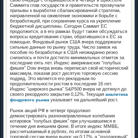
Саммита глав государств и правительств прозвучали
призывы к выработке сбалансированной стратегии,
направленной на оживление экономики и борьбе с
безработицей, при сохранении курса на укрепление
бюджетной дисциплины. Сегодня Саммит ЕС
продолжится, а в его рамках будут также обсуждаться
вопросы кредитования стран, обратившихся к ЕС за
помощью. Фондовый рынок США вчера поддержали
сильные данные по рынку труда. Число заявок на
пособие по безработице в США неожиданно резко
снизилось и почти достигло минимальных отметок за
последние пять лет. Индекс американских "голубых
фишек" Dow вчера вновь переписал свой исторический
максимум, показав рост десятую торговую сессию
подряд. Это является его рекордным по
продолжительности ростом в последние 16 лет.
Индекс "широкого рынка" S&P500 вчера не дотянул до
своего рекордного закрытия 0,12%. Текущая
аналитика
указывает на дальнейший рост.
фондового рынка
Рынок акций РФ в четверг продолжил
демонстрировать разнонаправленные колебания
котировок "голубых фишек" при улучшавшемся в
течение дня внешнем фоне. В итоге индекс ММВБ,
рассчитываемый в рублях, по итогам основной
торговой сессии вчера вырос на 0,17%, а "долларовый"