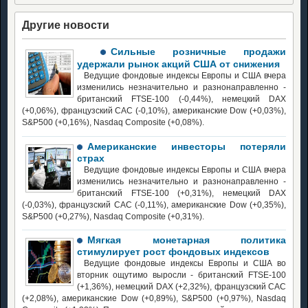
Другие новости
Сильные розничные продажи
удержали рынок акций США от снижения
Ведущие фондовые индексы Европы и США вчера
изменились незначительно и разнонаправленно -
британский FTSE-100 (-0,44%), немецкий DAX
(+0,06%), французский CAC (-0,10%), американские Dow (+0,03%),
S&P500 (+0,16%), Nasdaq Сomposite (+0,08%).
Американские инвесторы потеряли
страх
Ведущие фондовые индексы Европы и США вчера
изменились незначительно и разнонаправленно -
британский FTSE-100 (+0,31%), немецкий DAX
(-0,03%), французский CAC (-0,11%), американские Dow (+0,35%),
S&P500 (+0,27%), Nasdaq Сomposite (+0,31%).
Мягкая монетарная политика
стимулирует рост фондовых индексов
Ведущие фондовые индексы Европы и США во
вторник ощутимо выросли - британский FTSE-100
(+1,36%), немецкий DAX (+2,32%), французский CAC
(+2,08%), американские Dow (+0,89%), S&P500 (+0,97%), Nasdaq