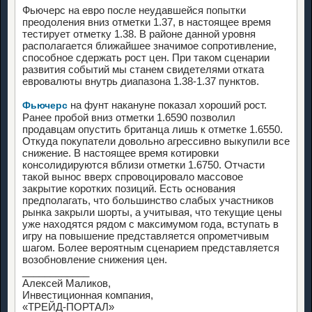
Фьючерс на евро после неудавшейся попытки
преодоления вниз отметки 1.37, в настоящее время
тестирует отметку 1.38. В районе данной уровня
располагается ближайшее значимое сопротивление,
способное сдержать рост цен. При таком сценарии
развития событий мы станем свидетелями отката
евровалюты внутрь диапазона 1.38-1.37 пунктов.
на фунт накануне показал хороший рост.
Фьючерс
Ранее пробой вниз отметки 1.6590 позволил
продавцам опустить британца лишь к отметке 1.6550.
Откуда покупатели довольно агрессивно выкупили все
снижение. В настоящее время котировки
консолидируются вблизи отметки 1.6750. Отчасти
такой вынос вверх спровоцировало массовое
закрытие коротких позиций. Есть основания
предполагать, что большинство слабых участников
рынка закрыли шорты, а учитывая, что текущие цены
уже находятся рядом с максимумом года, вступать в
игру на повышение представляется опрометчивым
шагом. Более вероятным сценарием представляется
возобновление снижения цен.
____________
Алексей Маликов,
Инвестиционная компания,
«ТРЕЙД-ПОРТАЛ»