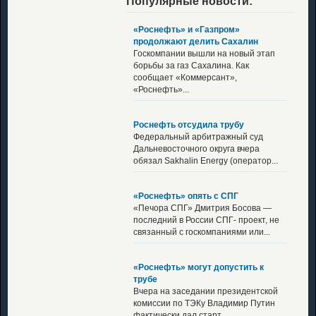
Популярные новости:
«Роснефть» и «Газпром»
продолжают делить Сахалин
Госкомпании вышли на новый этап
борьбы за газ Сахалина. Как
сообщает «Коммерсант»,
«Роснефть»...
Роснефть отсудила трубу
Федеральный арбитражный суд
Дальневосточного округа вчера
обязал Sakhalin Energy (оператор...
«Роснефть» опять с СПГ
«Печора СПГ» Дмитрия Босова —
последний в России СПГ- проект, не
связанный с госкомпаниями или...
«Роснефть» могут допустить к
трубе
Вчера на заседании президентской
комиссии по ТЭКу Владимир Путин
фактически дал старт...