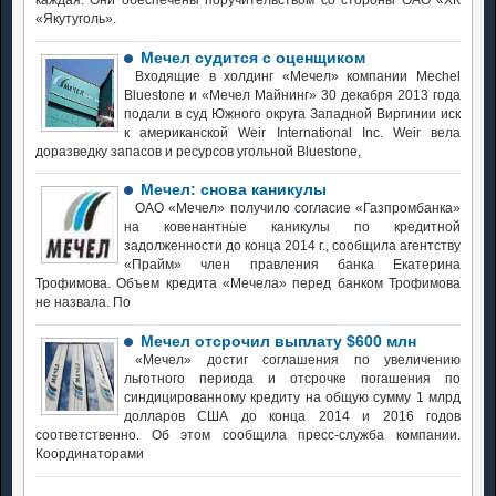
«Якутуголь».
Мечел судится с оценщиком
Входящие в холдинг «Мечел» компании Mechel
Bluestone и «Мечел Майнинг» 30 декабря 2013 года
подали в суд Южного округа Западной Виргинии иск
к американской Weir International Inc. Weir вела
доразведку запасов и ресурсов угольной Bluestone,
Мечел: снова каникулы
ОАО «Мечел» получило согласие «Газпромбанка»
на ковенантные каникулы по кредитной
задолженности до конца 2014 г., сообщила агентству
«Прайм» член правления банка Екатерина
Трофимова. Объем кредита «Мечела» перед банком Трофимова
не назвала. По
Мечел отсрочил выплату $600 млн
«Мечел» достиг соглашения по увеличению
льготного периода и отсрочке погашения по
синдицированному кредиту на общую сумму 1 млрд
долларов США до конца 2014 и 2016 годов
соответственно. Об этом сообщила пресс-служба компании.
Координаторами