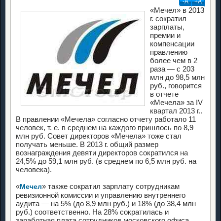
-А
+А
«Мечел» в 2013
г. сократил
зарплаты,
премии и
компенсации
правлению
более чем в 2
раза — с 203
млн до 98,5 млн
руб., говорится
в отчете
«Мечела» за IV
квартал 2013 г..
В правлении «Мечела» согласно отчету работало 11
человек, т. е. в среднем на каждого пришлось по 8,9
млн руб. Совет директоров «Мечела» тоже стал
получать меньше. В 2013 г. общий размер
вознаграждения девяти директоров сократился на
24,5% до 59,1 млн руб. (в среднем по 6,5 млн руб. на
человека).
«
» также сократил зарплату сотрудникам
Мечел
ревизионной комиссии и управлению внутреннего
аудита — на 5% (до 8,9 млн руб.) и 18% (до 38,4 млн
руб.) соответственно. На 28% сократилась и
заработная плата сотрудников московского офиса