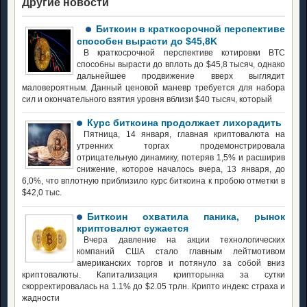
Другие новости
Биткоин в краткосрочной перспективе
способен вырасти до $45,8K
В краткосрочной перспективе котировки BTC
способны вырасти до вплоть до $45,8 тысяч, однако
дальнейшее продвижение вверх выглядит
маловероятным. Данный ценовой маневр требуется для набора
сил и окончательного взятия уровня вблизи $40 тысяч, который
Курс биткоина продолжает лихорадить
Пятница, 14 января, главная криптовалюта на
утренних торгах продемонстрировала
отрицательную динамику, потеряв 1,5% и расширив
снижение, которое началось вчера, 13 января, до
6,0%, что вплотную приблизило курс биткоина к пробою отметки в
$42,0 тыс.
Биткоин охватила паника, рынок
криптовалют сужается
Вчера давление на акции технологических
компаний США стало главным лейтмотивом
американских торгов и потянуло за собой вниз
криптовалюты. Капитализация крипторынка за сутки
скорректировалась на 1.1% до $2.05 трлн. Крипто индекс страха и
жадности