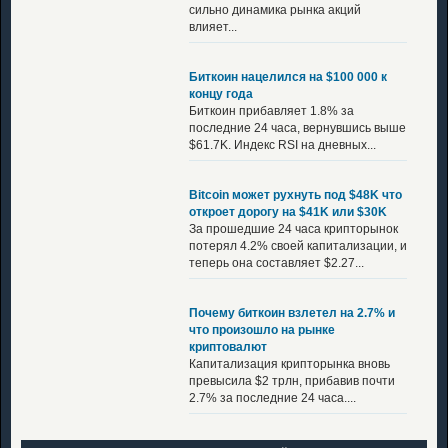
сильно динамика рынка акций
влияет...
Биткоин нацелился на $100 000 к
концу года
Биткоин прибавляет 1.8% за
последние 24 часа, вернувшись выше
$61.7K. Индекс RSI на дневных...
Bitcoin может рухнуть под $48K что
откроет дорогу на $41K или $30K
За прошедшие 24 часа крипторынок
потерял 4.2% своей капитализации, и
теперь она составляет $2.27...
Почему биткоин взлетел на 2.7% и
что произошло на рынке
криптовалют
Капитализация крипторынка вновь
превысила $2 трлн, прибавив почти
2.7% за последние 24 часа....