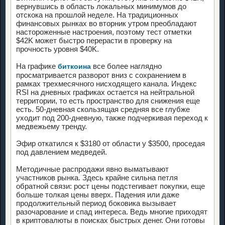
вернувшись в область локальных минимумов до
отскока на прошлой неделе. На традиционных
финансовых рынках во вторник утром преобладают
настороженные настроения, поэтому тест отметки
$42K может быстро перерасти в проверку на
прочность уровня $40K.
На графике
все более наглядно
биткоина
просматривается разворот вниз с сохранением в
рамках трехмесячного нисходящего канала. Индекс
RSI на дневных графиках остается на нейтральной
территории, то есть пространство для снижения еще
есть. 50-дневная скользящая средняя все глубже
уходит под 200-дневную, также подчеркивая переход к
медвежьему тренду.
Эфир откатился к $3180 от области у $3500, проседая
под давлением медведей.
Методичные распродажи явно выматывают
участников рынка. Здесь крайне сильна петля
обратной связи: рост цены подстегивает покупки, еще
больше толкая цены вверх. Падения или даже
продолжительный период боковика вызывает
разочарование и спад интереса. Ведь многие приходят
в криптовалюты в поисках быстрых денег. Они готовы