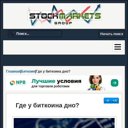
Главная
|
Биткоин
|Где у биткоина дно?
-А
+А
Где у биткоина дно?