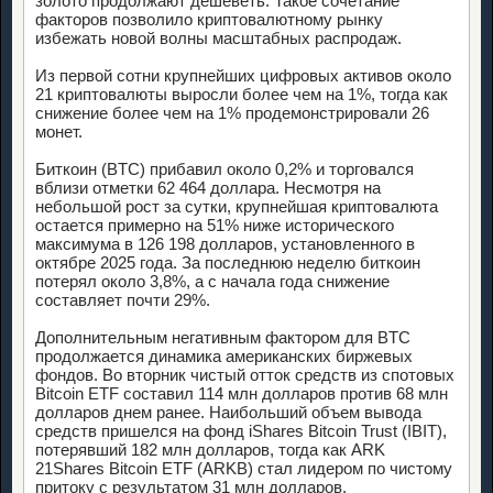
золото продолжают дешеветь. Такое сочетание
факторов позволило криптовалютному рынку
избежать новой волны масштабных распродаж.
Из первой сотни крупнейших цифровых активов около
21 криптовалюты выросли более чем на 1%, тогда как
снижение более чем на 1% продемонстрировали 26
монет.
Биткоин (BTC) прибавил около 0,2% и торговался
вблизи отметки 62 464 доллара. Несмотря на
небольшой рост за сутки, крупнейшая криптовалюта
остается примерно на 51% ниже исторического
максимума в 126 198 долларов, установленного в
октябре 2025 года. За последнюю неделю биткоин
потерял около 3,8%, а с начала года снижение
составляет почти 29%.
Дополнительным негативным фактором для BTC
продолжается динамика американских биржевых
фондов. Во вторник чистый отток средств из спотовых
Bitcoin ETF составил 114 млн долларов против 68 млн
долларов днем ранее. Наибольший объем вывода
средств пришелся на фонд iShares Bitcoin Trust (IBIT),
потерявший 182 млн долларов, тогда как ARK
21Shares Bitcoin ETF (ARKB) стал лидером по чистому
притоку с результатом 31 млн долларов.