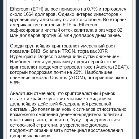
Ethereum (ETH) вырос примерно на 0,7% и торговался
около 1664 долларов. Однако интерес инвесторов к
крупнейшему альткоину остается слабым. Во вторник
американские спотовые ETF на Ethereum
зафиксировали чистый отток капитала в размере 82
млн долларов против 66 млн долларов днем ранее.
Среди крупнейших криптовалют умеренный рост
показали BNB, Solana и TRON, тогда как XRP,
Hyperliquid и Dogecoin завершили сутки снижением.
Наиболее сильную динамику среди первой сотни
криптовалют продемонстрировал токен Audiera (BEAT),
который подорожал почти на 29%. Наибольшее
снижение показал Cosmos (ATOM), потерявший около
5,6%.
Аналитики отмечают, что криптовалютный рынок
остается крайне чувствительным к ожиданиям
дальнейших действий Федеральной резервной
системы. До появления новых сигналов относительно
возможного смягчения денежно-кредитной политики
участники рынка, вероятно, будут придерживаться
осторожной стратегии, а укрепление доллара
продолжит ограничивать потенциал восстановления
цифровых активов.