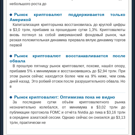
небольшого роста до
Рынок криптовалют поддерживается только
Америкой
Капитализация крипторынка восстановилась до круглой цифры
в $3,0 трлн, прибавив за прошедшие сутки 1,3%. Криптовалюты
вновь потянул за собой американский фондовый рынок, чья
резкая положительная динамика прервала вялую динамику торгов
первой
Рынок криптовалют восстанавливается после
обвала
В прошлую пятницу рынок криптовалют, похоже, нашёл опору,
прибавив 5% к минимумам и восстановившись до $2,94 трлн. При
этом рынок сейчас находится более чем на 9% ниже, чем семь
дней назад. Это робкий отскок после разрушительного обвала. Но
в
Рынок криптовалют: Оптимизма пока не видно
За последние сутки объём криптовалютного рынка
незначительно колебался, от минимума в $3,02 трлн до
публикации протокола FOMC и отчёта Nvidia до пика в $3,16 трлн
в середине азиатской сессии. Однако сейчас он снизился до $3,13
трлн, практически не