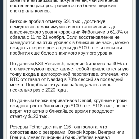
заметить активизацию покупателей, чьи интересы
постепенно распространяются на более широкий
спектр альткоинов.
Биткоин пробил отметку $91 тыс., достигнув
семидневных максимумов и восстановившись до
классического уровня коррекции Фибоначчи в 61,8% от
обвала с 11 по 21 ноября. Если восстановление не
замедлится на этих уровнях в ближайшие часы, можно
ожидать скорого роста цены до $100 тыс. и попытки
пробития ещё более значимого круглого уровня.
По данным K33 Research, падение биткоина на 30% от
его максимумов представляет собой привлекательную
точку входа в долгосрочной перспективе, отмечая, что
BTC отставал от Nasdaq в 70% сессий за последний
месяц. Подобная ситуация наблюдалась лишь
несколько раз с 2020 года .
По данным биржи деривативов Deribit, крупные игроки
ожидают роста биткоина до $100 тыс.-$118 тыс., но не
верят, что актив в ближайшее время преодолеет
отметку $120 тыс.
Резервы Tether достигли 116 тонн золота, что
сопоставимо с резервами Южной Кореи, Венгрии или
Греции. Инвестиционный банк Jefferies назвал