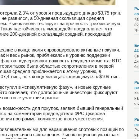
Ры
теряла 2,3% от уровня предыдущего дня до $3,75 трлн.
со
 не развился, а 50-дневная скользящая средняя
Ка
м. Рынок вновь тестирует на прочность трёхмесячную
по
Такая настойчивость «медведей» предполагает, что
тр
ание 200-дневной скользящей средней, проходящей
Би
асание в конце июля спровоцировало активные покупки.
44
как и весь рынок, приближаясь к уровню поддержки
Сн
 фактов подчеркивают важность текущего момента: BTC
дн
оторая также была областью сопротивления в первой
би
зящая средняя приближается к этому уровню, в
7,4 тыс., но к концу месяца стремящемуся к $109 тыс.
Ры
вступил в «спекулятивную фазу», и новые крупные
во
. Это означает, что долгосрочные инвесторы фиксируют
Ка
е опытные участники рынка.
на
ст
ь возможность для покупок, заявил бывший генеральный
аясь на комментарии председателя ФРС Джерома
шении программы количественного ужесточения.
Ры
не
привлекательными для наращивания спотовых позиций по
Ры
ыло агрессивно сокращено». Рынок опционов указывает
не