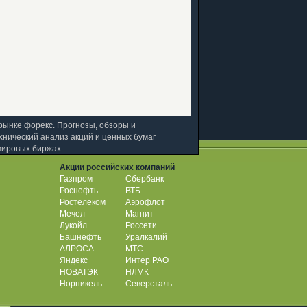
рынке форекс. Прогнозы, обзоры и
хнический анализ акций и ценных бумаг
мировых биржах
Акции российских компаний
Газпром
Сбербанк
Роснефть
ВТБ
Ростелеком
Аэрофлот
Мечел
Магнит
Лукойл
Россети
Башнефть
Уралкалий
АЛРОСА
МТС
Яндекс
Интер РАО
НОВАТЭК
НЛМК
Норникель
Северсталь