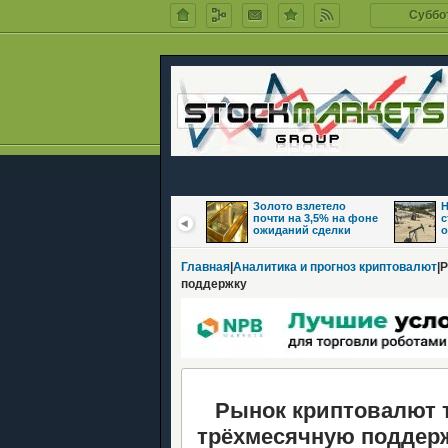
Суббот
Цены на нефть
Золото взлетело
Н
восстановились на
почти на 3,5% на фоне
с
фоне надежд на
ожиданий сделки
о
Главная
|
Аналитика и прогноз криптовалют
|
поддержку
Рынок криптовалют т
трёхмесячную поддер