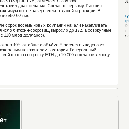
а $115-$130 тыс., отмечает Glassnode.
$2
дставил два сценария. Согласно первому, биткоин
максимум после завершения текущей коррекции. В
 до $50-60 тыс.
Ку
кр
але сорок восемь новых компаний начали накапливать
Ка
 число биткоин-сокровищ выросло до 172, а совокупные
ещ
е 110 млрд долларов).
до
о около 40% от общего объёма Ethereum выведено из
 рекордным показателем в истории. Генеральный
 свой прогноз по росту ETH до 10 000 долларов к концу