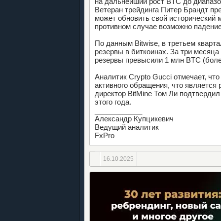
на дальнейший рост BTC до диапазон
Ветеран трейдинга Питер Брандт пре
может обновить свой исторический 
противном случае возможно падение
По данным Bitwise, в третьем кварт
резервы в биткоинах. За три месяца
резервы превысили 1 млн BTC (боле
Аналитик Crypto Gucci отмечает, чт
активного обращения, что является
директор BitMine Том Ли подтвердил
этого года.
____________
Александр Купцикевич
Ведущий аналитик
FxPro
16.10.2025