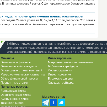
ла. В пятницу фондовый рынок США пережил самое большое падение
три недели после достижения новых максимумов
оследние 24 часа упала на 0,5% до 4,14 трлн долларов. Это откат к
 в августе и сентябре. Альткоины переживают не лучшие времена,
SMGroup - информационно-аналитический портал, о фондовом рынке и 
экономические исследования финансовых рынков. Цены, котировки, и те
мировых компаний. Динамика сырьевых рынков и стоимость товаров на 
Финансы
Инвестирование
Экономика и финансы
Макроэкономические показатели
Экономический календарь
Библиотека трейдера
Финансовые отчеты компаний
Форекс стратегии
Макроэкономическая статистика
Инвестирование
Обзор финансовой прессы
Биржевые фигуры
Процентные ставки
Словарь трейдера
Полезные ресурсы
Лондонская биржа
Франкфуртская биржа
Мы в соц сетях:
Американские биржи
Токийская биржа
Московская биржа