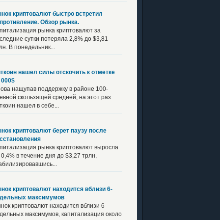
нок криптовалют быстро встретил
противление. Обзор рынка.
питализация рынка криптовалют за
следние сутки потеряла 2,8% до $3,81
лн. В понедельник...
ткоин нашел силы отскочить к отметке
 000$
ова нащупав поддержку в районе 100-
евной скользящей средней, на этот раз
ткоин нашел в себе...
нок криптовалют берет паузу после
сстановления
питализация рынка криптовалют выросла
 0,4% в течение дня до $3,27 трлн,
абилизировавшись...
нок криптовалют находится вблизи 6-
дельных максимумов
нок криптовалют находится вблизи 6-
дельных максимумов, капитализация около