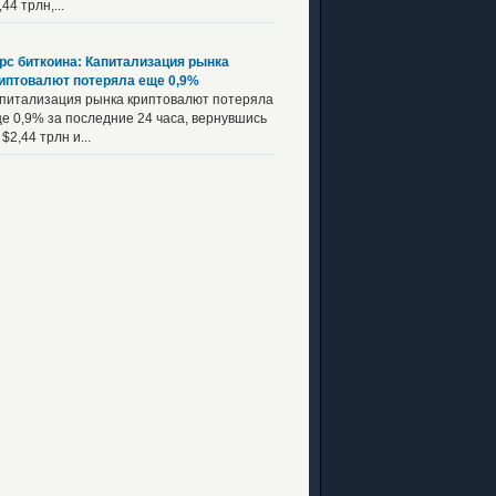
,44 трлн,...
рс биткоина: Капитализация рынка
иптовалют потеряла еще 0,9%
питализация рынка криптовалют потеряла
е 0,9% за последние 24 часа, вернувшись
 $2,44 трлн и...