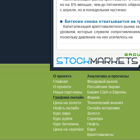
но на 6% меньше, чем до пятничного обва
с апреля, но в понедельник частично
Биткоин снова откатывается на 
Капитализация криптовалютного рынка за п
уровням, которые служили сопротивлением
поскольку давление на них усилилось на
О проекте
Аналитика и прогнозы
Главная
Фондовый рынок
О проекте
Российские биржи
Наши партнеры
Биржи США и Европы
Графики онлайн
Форекс
Цена на золото
Технический анализ
Нефть онлайн
Онлайн котировки
Курс евро
Золото
Курс рубля
Серебро
Курс биткоина
Нефть
Цена на серебро
Евро
Криптовалюты