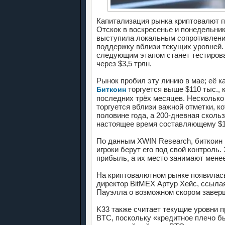
Капитализация рынка криптовалют по
Отскок в воскресенье и понедельник
выступила локальным сопротивление
поддержку вблизи текущих уровней. 
следующим этапом станет тестиров
через $3,5 трлн.
Рынок пробил эту линию в мае; её к
торгуется выше $110 тыс., 
Биткоин
последних трёх месяцев. Несколько
торгуется вблизи важной отметки, к
половине года, а 200-дневная сколь
настоящее время составляющему $10
По данным XWIN Research, биткоин 
игроки берут его под свой контроль
прибыль, а их место занимают мене
На криптовалютном рынке появилас
директор BitMEX Артур Хейс, ссыл
Пауэлла о возможном скором завер
K33 также считает текущие уровни 
BTC, поскольку «кредитное плечо б