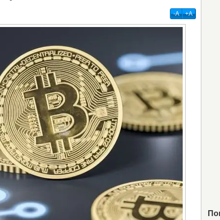
-А
+А
По