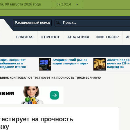
а, 08 августа 2026 года
07:10:14
Расширенный поиск
ГЛАВНАЯ
О ПРОЕКТЕ
АНАЛИТИКА
ФИН. ОБЗОР
И
ефть сохраняет
Американский рынок
Золото подо
табильность в
акций завершил торги
почти на 2% 
жидании итогов
надежд на
Рынок криптовалют тестирует на прочность трёхмесячную
естирует на прочность
жку