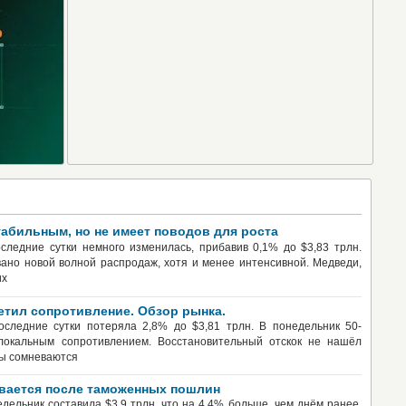
табильным, но не имеет поводов для роста
следние сутки немного изменилась, прибавив 0,1% до $3,83 трлн.
ано новой волной распродаж, хотя и менее интенсивной. Медведи,
их
тил сопротивление. Обзор рынка.
оследние сутки потеряла 2,8% до $3,81 трлн. В понедельник 50-
локальным сопротивлением. Восстановительный отскок не нашёл
ры сомневаются
вается после таможенных пошлин
дельник составила $3,9 трлн, что на 4,4% больше, чем днём ранее,