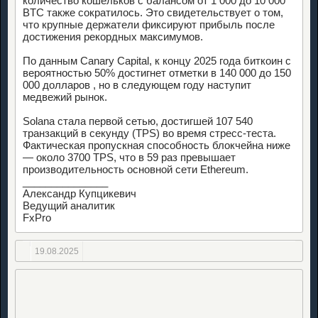
количество кошельков с балансом от 1 000 до 10 000
BTC также сократилось. Это свидетельствует о том,
что крупные держатели фиксируют прибыль после
достижения рекордных максимумов.
По данным Canary Capital, к концу 2025 года биткоин с
вероятностью 50% достигнет отметки в 140 000 до 150
000 долларов , но в следующем году наступит
медвежий рынок.
Solana стала первой сетью, достигшей 107 540
транзакций в секунду (TPS) во время стресс-теста.
Фактическая пропускная способность блокчейна ниже
— около 3700 TPS, что в 59 раз превышает
производительность основной сети Ethereum.
_______________
Александр Купцикевич
Ведущий аналитик
FxPro
19.08.2025