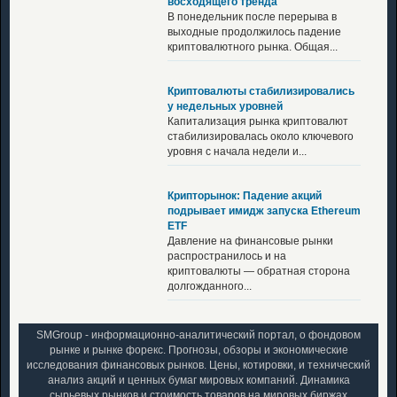
восходящего тренда
В понедельник после перерыва в
выходные продолжилось падение
криптовалютного рынка. Общая...
Криптовалюты стабилизировались
у недельных уровней
Капитализация рынка криптовалют
стабилизировалась около ключевого
уровня с начала недели и...
Крипторынок: Падение акций
подрывает имидж запуска Ethereum
ETF
Давление на финансовые рынки
распространилось и на
криптовалюты — обратная сторона
долгожданного...
SMGroup - информационно-аналитический портал, о фондовом
рынке и рынке форекс. Прогнозы, обзоры и экономические
исследования финансовых рынков. Цены, котировки, и технический
анализ акций и ценных бумаг мировых компаний. Динамика
сырьевых рынков и стоимость товаров на мировых биржах