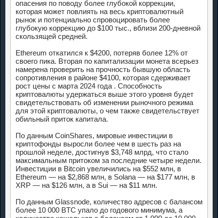
опасения по поводу более глубокой коррекции,
которая может повлиять на весь криптовалютный
рынок и потенциально спровоцировать более
глубокую коррекцию до $100 тыс., вблизи 200-дневной
скользящей средней.
Ethereum откатился к $4200, потеряв более 12% от
своего пика. Вторая по капитализации монета всерьез
намерена проверить на прочность бывшую область
сопротивления в районе $4100, которая сдерживает
рост цены с марта 2024 года . Способность
криптовалюты удержаться выше этого уровня будет
свидетельствовать об изменении рыночного режима
для этой криптовалюты, о чем также свидетельствует
обильный приток капитала.
По данным CoinShares, мировые инвестиции в
криптофонды выросли более чем в шесть раз на
прошлой неделе, достигнув $3,748 млрд, что стало
максимальным притоком за последние четыре недели.
Инвестиции в Bitcoin увеличились на $552 млн, в
Ethereum — на $2,868 млн, в Solana — на $177 млн, в
XRP — на $126 млн, а в Sui — на $11 млн.
По данным Glassnode, количество адресов с балансом
более 10 000 BTC упало до годового минимума, а