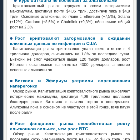
Курс биткоина не поспевает за альткоинами
Криптовалютный рынок вернулся к своим историческим
максимумам, достигнув почти $4,05 трлн, достигнув пика в $4,8
трлн. Основные альткоины, во главе с Ethereum (+7,5%), Solana
(+12%), Cardano (+8,5%) и Chainlink (+9,3%), обеспечили общий
рост на 2,3%
Рост криптовалют затормозился в ожидании
ключевых данных по инфляции в США
Капитализация рынка криптовалют упала ниже отметки в 4
триллиона долларов, снизившись на 1,8% за последние сутки.
Биткоин не смог удержаться выше 120 тысяч долларов, рост
Ethereum остановился на отметке 4300 долларов, а многие
основные альткоины за
Биткоин и Эфириум устроили соревнования
наперегонки
Обзор рынка. Капитализация криптовалютного рынка обновляет
исторические максимумы, достигнув 4,06 триллиона долларов
благодаря ралли биткоина с начала торгов в понедельник.
Альткоины пока в основном не участвуют в этой гонке, взяв паузу
после ралли
Рост фондового рынка способствовал росту
альткоинов сильнее, чем рост BTC
Обзор рынка. Капитализация криптовалютного рынка за
последние сутки увеличилась почти на 1%, до $3,76 трлн. Это