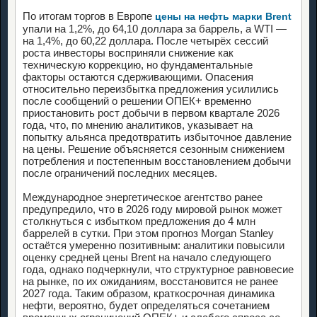
По итогам торгов в Европе
цены на нефть марки Brent
упали на 1,2%, до 64,10 доллара за баррель, а WTI —
на 1,4%, до 60,22 доллара. После четырёх сессий
роста инвесторы восприняли снижение как
техническую коррекцию, но фундаментальные
факторы остаются сдерживающими. Опасения
относительно переизбытка предложения усилились
после сообщений о решении ОПЕК+ временно
приостановить рост добычи в первом квартале 2026
года, что, по мнению аналитиков, указывает на
попытку альянса предотвратить избыточное давление
на цены. Решение объясняется сезонным снижением
потребления и постепенным восстановлением добычи
после ограничений последних месяцев.
Международное энергетическое агентство ранее
предупредило, что в 2026 году мировой рынок может
столкнуться с избытком предложения до 4 млн
баррелей в сутки. При этом прогноз Morgan Stanley
остаётся умеренно позитивным: аналитики повысили
оценку средней цены Brent на начало следующего
года, однако подчеркнули, что структурное равновесие
на рынке, по их ожиданиям, восстановится не ранее
2027 года. Таким образом, краткосрочная динамика
нефти, вероятно, будет определяться сочетанием