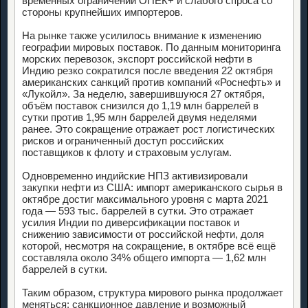
временных ограничений ОПЕК+ и слабого спроса со
стороны крупнейших импортеров.
На рынке также усилилось внимание к изменению
географии мировых поставок. По данным мониторинга
морских перевозок, экспорт российской нефти в
Индию резко сократился после введения 22 октября
американских санкций против компаний «Роснефть» и
«Лукойл». За неделю, завершившуюся 27 октября,
объём поставок снизился до 1,19 млн баррелей в
сутки против 1,95 млн баррелей двумя неделями
ранее. Это сокращение отражает рост логистических
рисков и ограниченный доступ российских
поставщиков к флоту и страховым услугам.
Одновременно индийские НПЗ активизировали
закупки нефти из США: импорт американского сырья в
октябре достиг максимального уровня с марта 2021
года — 593 тыс. баррелей в сутки. Это отражает
усилия Индии по диверсификации поставок и
снижению зависимости от российской нефти, доля
которой, несмотря на сокращение, в октябре всё ещё
составляла около 34% общего импорта — 1,62 млн
баррелей в сутки.
Таким образом, структура мирового рынка продолжает
меняться: санкционное давление и возможный