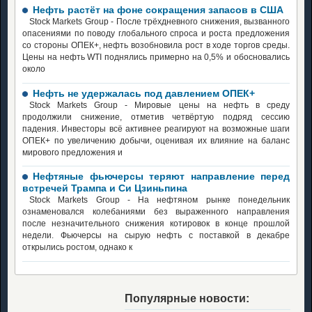
Нефть растёт на фоне сокращения запасов в США
Stock Markets Group - После трёхдневного снижения, вызванного
опасениями по поводу глобального спроса и роста предложения
со стороны ОПЕК+, нефть возобновила рост в ходе торгов среды.
Цены на нефть WTI поднялись примерно на 0,5% и обосновались
около
Нефть не удержалась под давлением ОПЕК+
Stock Markets Group - Мировые цены на нефть в среду
продолжили снижение, отметив четвёртую подряд сессию
падения. Инвесторы всё активнее реагируют на возможные шаги
ОПЕК+ по увеличению добычи, оценивая их влияние на баланс
мирового предложения и
Нефтяные фьючерсы теряют направление перед
встречей Трампа и Си Цзиньпина
Stock Markets Group - На нефтяном рынке понедельник
ознаменовался колебаниями без выраженного направления
после незначительного снижения котировок в конце прошлой
недели. Фьючерсы на сырую нефть с поставкой в декабре
открылись ростом, однако к
Популярные новости: