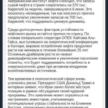
Американский институт нефти сообщил, что запасы
сырой нефти в стране сократились на 370 тыс.
баррелей за неделю, завершившуюся 6 июня. Это
оказалось неожиданным, так как консенсус-прогноз
предполагал увеличение запасов на 700 тыс.
баррелей, что поддержало ценовую динамику.
Среди долгосрочных факторов устойчивости
нефтяного рынка остаётся прогноз по спросу. По
словам генерального секретаря ОПЕК Хайтама Аль-
Гайса, выступившего на энергетической конференции
в Калгари, мировое потребление нефти продолжит
расти как минимум в течение ближайших 25 лет.
Основным драйвером роста он назвал
демографические изменения и увеличение населения
планеты, что будет поддерживать потребность в
энергоносителях даже при активном внедрении
возобновляемых источников.
Тем временем в геополитической сфере вновь
усилились риски. Президент США Дональд Трамп в
интервью заявил, что Иран занял более жёсткую
позицию в рамках обсуждения своей ядерной
программы. Это заявление может отразиться на
настроениях инвесторов, учитывающих
потенциальные угрозы стабильности на Ближнем
Востоке, традиционно оказывающие влияние на