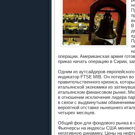
н
П
п
в
В
д
е
П
о
н
операции. Американская армия готов
приказ начать операцию в Сирии, з
Одним из аутсайдеров европейского
индикатор FTSE MIB. Он потерял во 
правительственного кризиса, котор
итальянской экономики из затянувш
итальянском финансовом рынке. Ме
в отношении исключения лидера пар
в связи с выдвинутыми обвинениями
вероятной отставке нынешнего итал
четырех месяцев.
Общий фон для фондового рынка в 
Фьючерсы на индексы США меняются
негативную динамику. Цены на неф