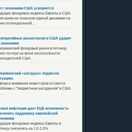
ст экономики США ускоряется
дущие фондовые индексы Европы и США
 вторник не показали единой динамики на
не потенциальной...
жпартийные разногласия в США ударят
 экономике
ериканский фондовый рынок в пятницу
нес потери на фоне неспособности
конодателей США...
ериканский «шатдаун» подвесил
туацию.
фокусе внимания инвесторов остаются
облемы с "бюджетным шатдауном" в США.
..
зкая инфляция дает ЕЦБ возможность
еличить поддержку европейской
ономики
дущие фондовые индексы Европы в
тницу снизились на 1,0-1,5%.