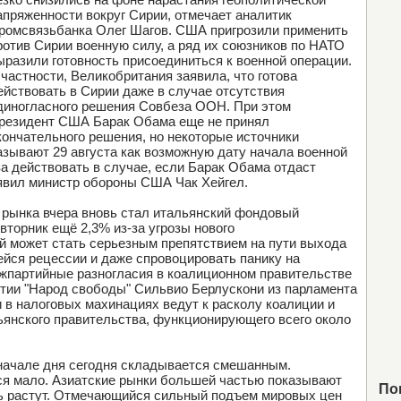
апряженности вокруг Сирии, отмечает аналитик
ромсвязьбанка Олег Шагов. США пригрозили применить
ротив Сирии военную силу, а ряд их союзников по НАТО
ыразили готовность присоединиться к военной операции.
 частности, Великобритания заявила, что готова
ействовать в Сирии даже в случае отсутствия
диногласного решения Совбеза ООН. При этом
резидент США Барак Обама еще не принял
кончательного решения, но некоторые источники
азывают 29 августа как возможную дату начала военной
а действовать в случае, если Барак Обама отдаст
аявил министр обороны США Чак Хейгел.
 рынка вчера вновь стал итальянский фондовый
вторник ещё 2,3% из-за угрозы нового
ый может стать серьезным препятствием на пути выхода
ейся рецессии и даже спровоцировать панику на
жпартийные разногласия в коалиционном правительстве
тии "Народ свободы" Сильвио Берлускони из парламента
 в налоговых махинациях ведут к расколу коалиции и
ьянского правительства, функционирующего всего около
начале дня сегодня складывается смешанным.
 мало. Азиатские рынки большей частью показывают
По
ть растут. Отмечающийся сильный подъем мировых цен