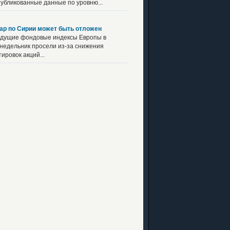
убликованные данные по уровню...
ар по Сирии может быть отложен
дущие фондовые индексы Европы в
недельник просели из-за снижения
тировок акций...