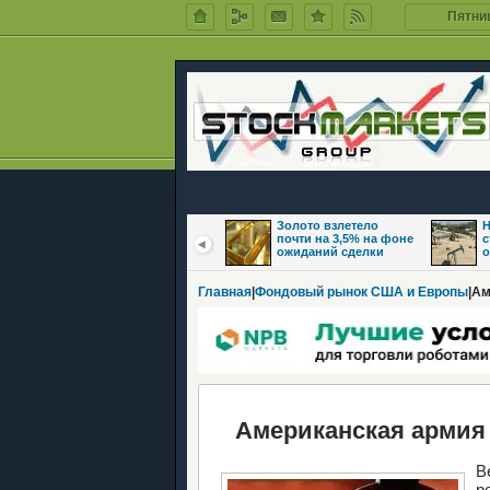
Пятниц
Цены на нефть
Золото взлетело
Н
восстановились на
почти на 3,5% на фоне
с
фоне надежд на
ожиданий сделки
о
Главная
|
Фондовый рынок США и Европы
|Ам
Американская армия 
В
р