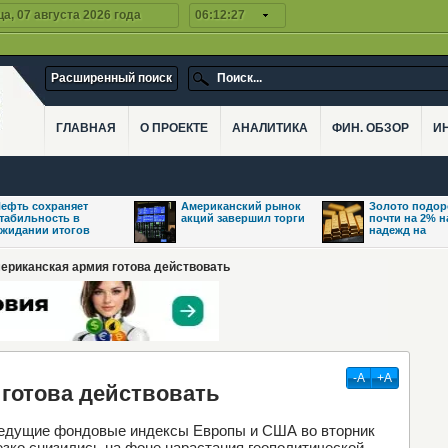
а, 07 августа 2026 года
06:12:27
Расширенный поиск
ГЛАВНАЯ
О ПРОЕКТЕ
АНАЛИТИКА
ФИН. ОБЗОР
И
ефть сохраняет
Американский рынок
Золото подо
табильность в
акций завершил торги
почти на 2% 
жидании итогов
надежд на
ериканская армия готова действовать
-А
+А
готова действовать
едущие фондовые индексы Европы и США во вторник
езко снизились на фоне нарастания геополитической