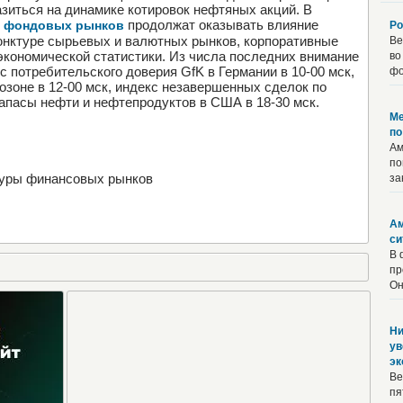
азиться на динамике котировок нефтяных акций. В
продолжат оказывать влияние
х фондовых рынков
Ро
юнктуре сырьевых и валютных рынков, корпоративные
Ве
кономической статистики. Из числа последних внимание
во
с потребительского доверия GfK в Германии в 10-00 мск,
фо
озоне в 12-00 мск, индекс незавершенных сделок по
запасы нефти и нефтепродуктов в США в 18-30 мск.
Ме
по
Ам
по
туры финансовых рынков
за
Ам
си
В 
пр
Он.
Ни
ув
эк
Ве
пя