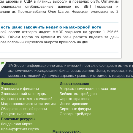
сы Европы и США в пятницу выросли в пределах 0,8%. Оптимизм
в поддержали опубликованные данные по ВВП Германии и
 аналитик Промсвязьбанка Олег Шагов. Немецкая экономика во 2
 есть шанс закончить неделю на мажорной ноте
овой сессии четверга индекс ММВБ закрылся на уровне 1 396,65
46%. Объем торгов по бумагам из базы расчета индекса за день
Более половины биржевого оборота пришлось на две
SMGroup - информационно-аналитический портал, о фондовом рынке и 
экономические исследования финансовых рынков. Цены, котировки, и те
мировых компаний. Динамика сырьевых рынков и стоимость товаров на 
Финансы
Инвестирование
Экономика и финансы
Макроэкономические показатели
Экономический календарь
Библиотека трейдера
Финансовые отчеты компаний
Форекс стратегии
Макроэкономическая статистика
Инвестирование
Обзор финансовой прессы
Биржевые фигуры
Процентные ставки
Словарь трейдера
Полезные ресурсы
Лондонская биржа
Франкфуртская биржа
Мы в соц сетях: