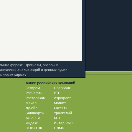
рынке форекс. Прогнозы, обзоры и
хнический анализ акций и ценных бумаг
мировых биржах
Акции российских компаний
Газпром
Сбербанк
Роснефть
ВТБ
Ростелеком
Аэрофлот
Мечел
Магнит
Лукойл
Россети
Башнефть
Уралкалий
АЛРОСА
МТС
Яндекс
Интер РАО
НОВАТЭК
НЛМК