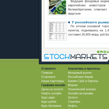
Ведущие фондовые индек
европейских инвесторо
Великобритании, отмечает
квартале
У российского рынка
По итогам основной торг
пунктов, поднявшись на 1,
составил 26,905 млрд. руб.
О проекте
Аналитика и прогнозы
Главная
Фондовый рынок
О проекте
Российские биржи
Наши партнеры
Биржи США и Европы
Графики онлайн
Форекс
Цена на золото
Технический анализ
Нефть онлайн
Онлайн котировки
Курс евро
Золото
Курс рубля
Серебро
Курс биткоина
Нефть