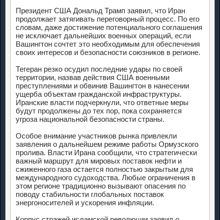
Президент США Дональд Трамп заявил, что Иран
продолжает затягивать переговорный процесс. По его
словам, даже достижение потенциального соглашения
не исключает дальнейших военных операций, если
Вашингтон сочтет это необходимым для обеспечения
своих интересов и безопасности союзников в регионе.
Тегеран резко осудил последние удары по своей
территории, назвав действия США военными
преступлениями и обвинив Вашингтон в нанесении
ущерба объектам гражданской инфраструктуры.
Иранские власти подчеркнули, что ответные меры
будут продолжены до тех пор, пока сохраняется
угроза национальной безопасности страны.
Особое внимание участников рынка привлекли
заявления о дальнейшем режиме работы Ормузского
пролива. Власти Ирана сообщили, что стратегически
важный маршрут для мировых поставок нефти и
сжиженного газа остается полностью закрытым для
международного судоходства. Любые ограничения в
этом регионе традиционно вызывают опасения по
поводу стабильности глобальных поставок
энергоносителей и ускорения инфляции.
Корпус стражей исламской революции заявил о