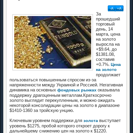
-А
+А
За
прошедший
торговый
день, 14
марта, цена
на золото
выросла на
+$9.64, до
$1381.08,
составив
+0.7%.
Цена
на золото
продолжает
пользоваться повышенным спросом из-за
напряженности между Украиной и Россией. Негативная
динамика на основных
оказывала
фондовых рынках
поддержку драгоценным металлам.Краткосрочно
золото выглядит перекупленным, и можно ожидать
некоторой консолидации цены на золото в диапазоне
$1410-1360 за тройскую унцию.
Ключевым уровнем поддержки для
выступает
золота
уровень $1275, пробой которого откроет дорогу к
дальнейшему снижению цен на золото к $1220.