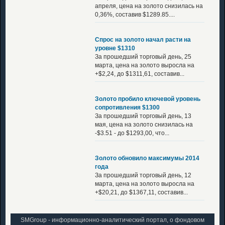
апреля, цена на золото снизилась на
0,36%, составив $1289.85....
Спрос на золото начал расти на
уровне $1310
За прошедший торговый день, 25
марта, цена на золото выросла на
+$2,24, до $1311,61, составив...
Золото пробило ключевой уровень
сопротивления $1300
За прошедший торговый день, 13
мая, цена на золото снизилась на
-$3.51 - до $1293,00, что...
Золото обновило максимумы 2014
года
За прошедший торговый день, 12
марта, цена на золото выросла на
+$20,21, до $1367,11, составив...
SMGroup - информационно-аналитический портал, о фондовом