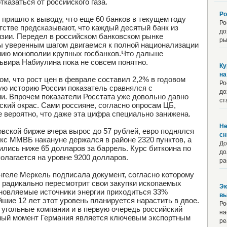
казаться от российского газа.
Ро
 пришло к выводу, что еще 60 банков в текущем году
Ро
тстве предсказывают, что каждый десятый банк из
до
зии. Передел в российском банковском рынке
ры
ы уверенным шагом двигаемся к полной национализации
анию монополии крупных госбанков.Что дальше
ьвира Набиулина пока не совсем понятно.
Ку
на
ом, что рост цен в феврале составил 2,2% в годовом
Ро
ю историю России показатель сравнялся с
до
. Впрочем показатели Росстата уже довольно давно
ст
еский окрас. Сами россияне, согласно опросам ЦБ,
 вероятно, что даже эта цифра специально занижена.
Не
вской бирже вчера вырос до 57 рублей, евро поднялся
сн
екс ММВБ накануне держался в районе 2320 пунктов, а
До
ились ниже 65 долларов за баррель. Курс биткоина по
до
олагается на уровне 9200 долларов.
ра
нгеле Меркель подписала документ, согласно которому
 радикально пересмотрит свои закупки ископаемых
Эк
бновляемые источники энергии приходиться 33%
вы
шие 12 лет этот уровень планируется нарастить в двое.
Ро
 угольные компании и в первую очередь российский
на
анный момент Германия является ключевым экспортным
ре