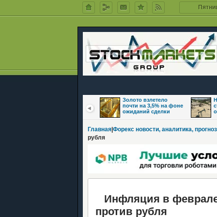
Пятниц
Цены на нефть
Золото взлетело
Н
восстановились на
почти на 3,5% на фоне
с
фоне надежд на
ожиданий сделки
о
Главная
|
Форекс новости, аналитика, прогноз
рубля
Инфляция в феврале 
против рубля