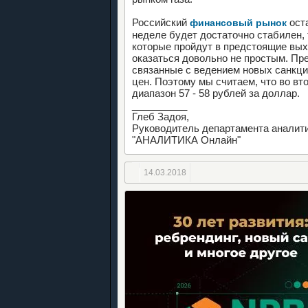
Российский
ост
финансовый рынок
неделе будет достаточно стабилен, т
которые пройдут в предстоящие вых
оказаться довольно не простым. Пр
связанные с ведением новых санкци
цен. Поэтому мы считаем, что во вт
диапазон 57 - 58 рублей за доллар.
__________
Глеб Задоя,
Руководитель департамента аналити
"АНАЛИТИКА Онлайн"
14.03.2018