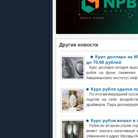
Другие новости
Курс доллара на М
до 70,66 рублей
Курс доллара сегодня вырос
рубля на фоне снижения 
Американского институт нефти
Курс рубля сдался п
По итогам вчерашней сессии
ощутив на себе воздейств
драйверов. Пара доллар/рубл
Курс рубля вошел в 
Рубль во вторник утром то
может оказать негативный 
обвинения в адрес Москвы.