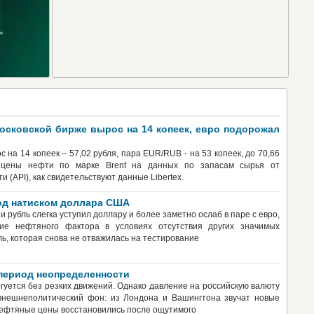
осковской бирже вырос на 14 копеек, евро подорожал
 на 14 копеек – 57,02 рубля, пара EUR/RUB - на 53 копеек, до 70,66
цены нефти по марке Brent на данных по запасам сырья от
 (API), как свидетельствуют данные Libertex.
од натиском доллара США
 рубль слегка уступил доллару и более заметно ослаб в паре с евро,
ие нефтяного фактора в условиях отсутствия других значимых
ь, которая снова не отважилась на тестирование
период неопределенности
ргуется без резких движений. Однако давление на российскую валюту
внешнеполитический фон: из Лондона и Вашингтона звучат новые
Нефтяные цены восстановились после ощутимого