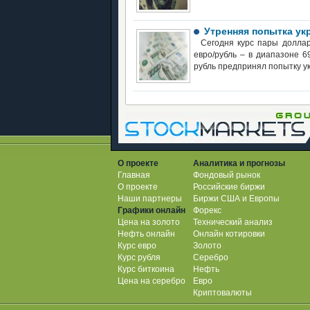
Утренняя попытка ук
Сегодня курс пары доллар
евро/рубль – в диапазоне 6
рубль предпринял попытку ук
О проекте
Аналитика и прогнозы
Главная
Фондовый рынок
О проекте
Российские биржи
Наши партнеры
Биржи США и Европы
Графики онлайн
Форекс
Цена на золото
Технический анализ
Нефть онлайн
Онлайн котировки
Курс евро
Золото
Курс рубля
Серебро
Курс биткоина
Нефть
Цена на серебро
Евро
Криптовалюты