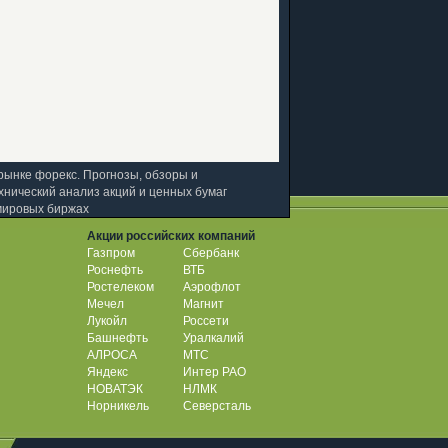
рынке форекс. Прогнозы, обзоры и
хнический анализ акций и ценных бумаг
мировых биржах
Акции российских компаний
Газпром
Сбербанк
Роснефть
ВТБ
Ростелеком
Аэрофлот
Мечел
Магнит
Лукойл
Россети
Башнефть
Уралкалий
АЛРОСА
МТС
Яндекс
Интер РАО
НОВАТЭК
НЛМК
Норникель
Северсталь