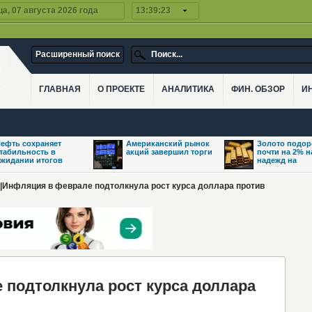
а, 07 августа 2026 года
13:39:23
Расширенный поиск
ГЛАВНАЯ
О ПРОЕКТЕ
АНАЛИТИКА
ФИН. ОБЗОР
И
ефть сохраняет
Американский рынок
Золото подо
табильность в
акций завершил торги
почти на 2% 
жидании итогов
надежд на
|Инфляция в феврале подтолкнула рост курса доллара против
подтолкнула рост курса доллара