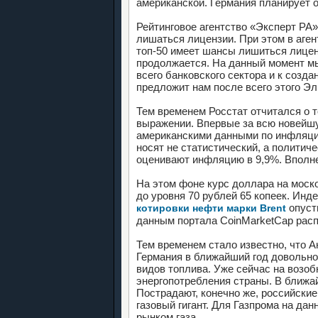
американской. Германия планирует от
Рейтинговое агентство «Эксперт РА»
лишаться лицензии. При этом в аген
топ-50 имеет шансы лишиться лицен
продолжается. На данный момент м
всего банковского сектора и к созд
предложит нам после всего этого Эл
Тем временем Росстат отчитался о т
выражении. Впервые за всю новейшу
американскими данными по инфляции
носят не статистический, а политич
оценивают инфляцию в 9,9%. Вполне
На этом фоне курс доллара на моско
до уровня 70 рублей 65 копеек. Инд
опуст
котировки нефти марки Brent
данным портала CoinMarketCap расп
Тем временем стало известно, что А
Германия в ближайший год довольно
видов топлива. Уже сейчас на возо
энергопотребления страны. В ближай
Пострадают, конечно же, российские
газовый гигант. Для Газпрома на д
рынком газа.