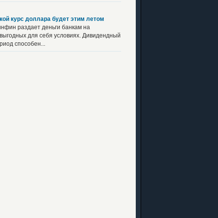
кой курс доллара будет этим летом
нфин раздает деньги банкам на
выгодных для себя условиях. Дивидендный
риод способен...