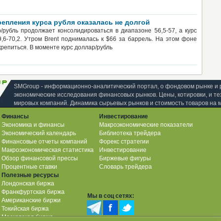
репления курса рубля оказалась не долгой
/рубль продолжает консолидироваться в диапазоне 56,5-57, а курс
9,6-70,2. Утром Brent поднималась к $66 за баррель. На этом фоне
репиться. В моменте курс доллар/рубль
SMGroup - информационно-аналитический портал, о фондовом рынке и 
экономические исследования финансовых рынков. Цены, котировки, и те
мировых компаний. Динамика сырьевых рынков и стоимость товаров на 
Финансы
Инвестирование
Экономика и финансы
Макроэкономические показатели
Экономический календарь
Библиотека трейдера
Финансовые отчеты компаний
Форекс стратегии
Макроэкономическая статистика
Инвестирование
Обзор финансовой прессы
Биржевые фигуры
Процентные ставки
Словарь трейдера
Полезные ресурсы
Лондонская биржа
Франкфуртская биржа
Мы в соц сетях:
Американские биржи
Токийская биржа
Московская биржа