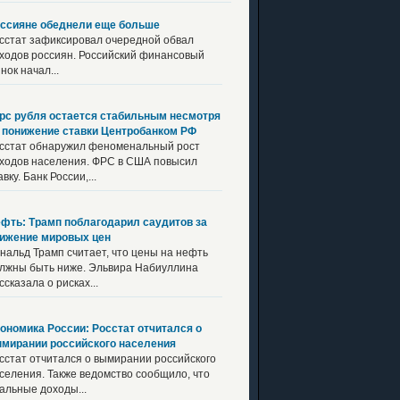
ссияне обеднели еще больше
сстат зафиксировал очередной обвал
ходов россиян. Российский финансовый
нок начал...
рс рубля остается стабильным несмотря
 понижение ставки Центробанком РФ
сстат обнаружил феноменальный рост
ходов населения. ФРС в США повысил
авку. Банк России,...
фть: Трамп поблагодарил саудитов за
ижение мировых цен
нальд Трамп считает, что цены на нефть
лжны быть ниже. Эльвира Набиуллина
ссказала о рисках...
ономика России: Росстат отчитался о
мирании российского населения
сстат отчитался о вымирании российского
селения. Также ведомство сообщило, что
альные доходы...