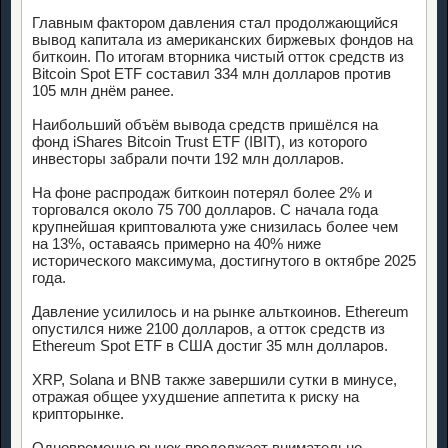
Главным фактором давления стал продолжающийся
вывод капитала из американских биржевых фондов на
биткоин. По итогам вторника чистый отток средств из
Bitcoin Spot ETF составил 334 млн долларов против
105 млн днём ранее.
Наибольший объём вывода средств пришёлся на
фонд iShares Bitcoin Trust ETF (IBIT), из которого
инвесторы забрали почти 192 млн долларов.
На фоне распродаж биткоин потерял более 2% и
торговался около 75 700 долларов. С начала года
крупнейшая криптовалюта уже снизилась более чем
на 13%, оставаясь примерно на 40% ниже
исторического максимума, достигнутого в октябре 2025
года.
Давление усилилось и на рынке альткоинов. Ethereum
опустился ниже 2100 долларов, а отток средств из
Ethereum Spot ETF в США достиг 35 млн долларов.
XRP, Solana и BNB также завершили сутки в минусе,
отражая общее ухудшение аппетита к риску на
крипторынке.
Одновременно рынок продолжает внимательно