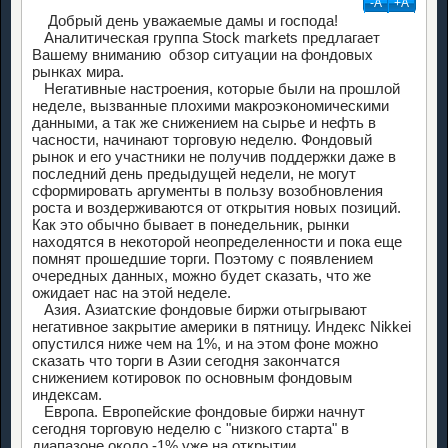
-А
+А
Добрый день уважаемые дамы и господа!
Аналитическая группа Stock markets предлагает
Вашему вниманию обзор ситуации на фондовых
рынках мира.
Негативные настроения, которые были на прошлой
неделе, вызванные плохими макроэкономическими
данными, а так же снижением на сырье и нефть в
часности, начинают торговую неделю. Фондовый
рынок и его участники не получив поддержки даже в
последний день предыдущей недели, не могут
сформировать аргументы в пользу возобновления
роста и воздерживаются от открытия новых позиций.
Как это обычно бывает в понедельник, рынки
находятся в некоторой неопределенности и пока еще
помнят прошедшие торги. Поэтому с появлением
очередных данных, можно будет сказать, что же
ожидает нас на этой неделе.
Азия. Азиатские фондовые биржи отыгрывают
негативное закрытие америки в пятницу. Индекс Nikkei
опустился ниже чем на 1%, и на этом фоне можно
сказать что торги в Азии сегодня закончатся
снижением котировок по основным фондовым
индексам.
Европа. Европейские фондовые биржи начнут
сегодня торговую неделю с "низкого старта" в
диапазоне около -1% уже на открытии.